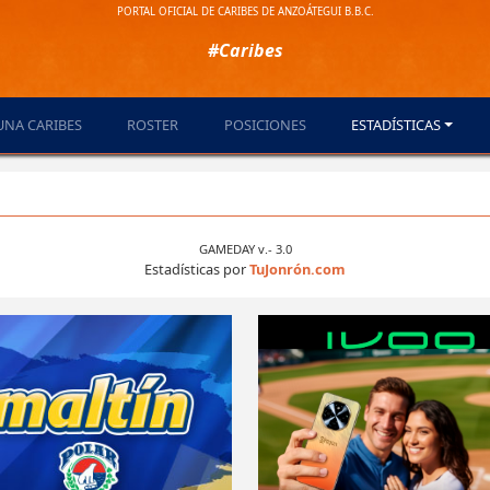
PORTAL OFICIAL DE CARIBES DE ANZOÁTEGUI B.B.C.
#Caribes
UNA CARIBES
ROSTER
POSICIONES
ESTADÍSTICAS
GAMEDAY v.- 3.0
Estadísticas por
TuJonrón.com