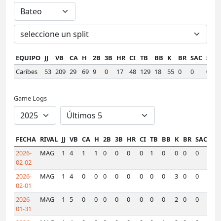
EQUIPO
JJ
VB
CA
H
2B
3B
HR
CI
TB
BB
K
BR
SAC
SF
A
Caribes
53
209
29
69
9
0
17
48
129
18
55
0
0
0
.
Game Logs
FECHA
RIVAL
JJ
VB
CA
H
2B
3B
HR
CI
TB
BB
K
BR
SAC
SF
2026-
MAG
1
4
1
1
0
0
0
0
1
0
0
0
0
0
02-02
2026-
MAG
1
4
0
0
0
0
0
0
0
0
3
0
0
0
02-01
2026-
MAG
1
5
0
0
0
0
0
0
0
0
2
0
0
0
01-31