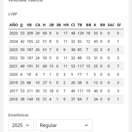
LVBP
AÑO
JJ
VB
CA
H
2B
3B
HR
CI
TB
BB
K
BR
SAC
SF
AVE
2025
53
209
29
69
9
0
17
48
129
18
55
0
0
0
.330
2024
42
165
22
51
8
0
11
32
92
12
43
0
0
1
.309
2023
50
187
26
51
7
0
9
38
85
7
32
0
0
5
.273
2022
50
187
24
50
5
0
11
32
88
13
31
0
0
3
.267
2021
49
191
31
69
15
0
11
53
117
15
25
0
0
7
.361
2020
6
18
4
7
1
0
3
5
17
1
5
0
0
0
.389
2019
25
88
10
27
5
0
2
26
38
6
12
0
0
3
.307
2017
53
211
30
72
18
0
7
40
111
19
40
0
0
3
.341
2016
38
149
18
51
4
1
9
37
84
7
24
0
0
1
.342
Estadísticas