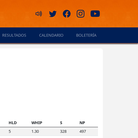
RESULTADOS
CALENDARIO
BOLETERÍA
HLD
WHIP
S
NP
5
1.30
328
497