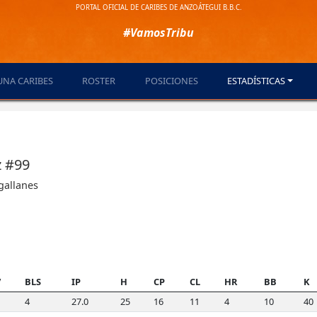
PORTAL OFICIAL DE CARIBES DE ANZOÁTEGUI B.B.C.
#VamosTribu
UNA CARIBES
ROSTER
POSICIONES
ESTADÍSTICAS
z #99
gallanes
V
BLS
IP
H
CP
CL
HR
BB
K
4
27.0
25
16
11
4
10
40