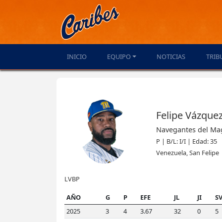
INICIO
EQUIPO
NOTICIAS
TRIB
Felipe Vázque
Navegantes del Ma
P | B/L: I/I | Edad: 35
Venezuela, San Felipe
LVBP
AÑO
G
P
EFE
JL
JI
S
2025
3
4
3.67
32
0
5