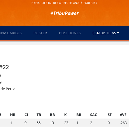
PORTAL OFICIAL DE CARIBES DE ANZOÁTEGUI B.B.C.
#TribuPower
UNA CARIBES
ROSTER
POSICIONES
ESTADÍSTICAS
 #22
a
9
de Perija
B
HR
CI
TB
BB
K
BR
SAC
SF
AVE
1
9
55
13
23
1
2
0
.263