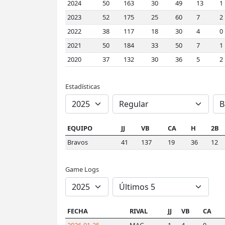
2024
50
163
30
49
13
1
2023
52
175
25
60
7
2
2022
38
117
18
30
4
0
2021
50
184
33
50
7
1
2020
37
132
30
36
5
2
Estadísticas
EQUIPO
JJ
VB
CA
H
2B
Bravos
41
137
19
36
12
Game Logs
FECHA
RIVAL
JJ
VB
CA