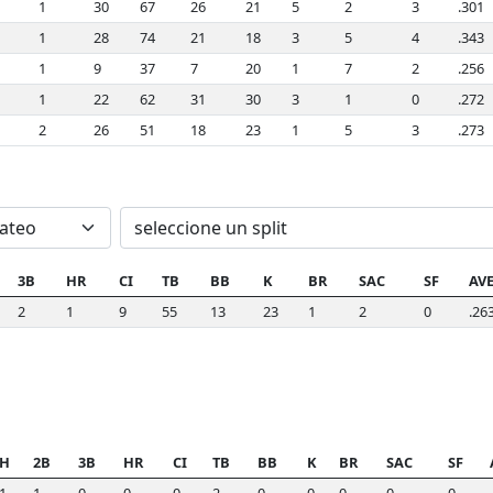
1
30
67
26
21
5
2
3
.301
1
28
74
21
18
3
5
4
.343
1
9
37
7
20
1
7
2
.256
1
22
62
31
30
3
1
0
.272
2
26
51
18
23
1
5
3
.273
3B
HR
CI
TB
BB
K
BR
SAC
SF
AV
2
1
9
55
13
23
1
2
0
.26
H
2B
3B
HR
CI
TB
BB
K
BR
SAC
SF