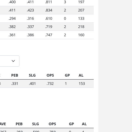
.400
.411
.811
3
197
.411
.423
.834
2
207
.294
.316
.610
0
133
.382
.337
.719
2
218
.361
.386
.747
2
160
E
PEB
SLG
OPS
GP
AL
3
.331
.401
.732
1
153
AVE
PEB
SLG
OPS
GP
AL