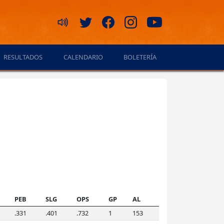
RESULTADOS
CALENDARIO
BOLETERÍA
PEB
SLG
OPS
GP
AL
.331
.401
.732
1
153