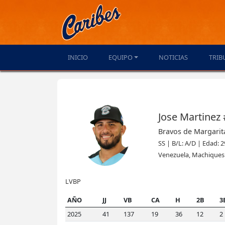
INICIO
EQUIPO
NOTICIAS
TRIB
Jose Martinez
Bravos de Margarit
SS | B/L: A/D | Edad: 2
Venezuela, Machiques 
LVBP
AÑO
JJ
VB
CA
H
2B
3
2025
41
137
19
36
12
2