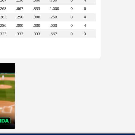
.267
.250
.500
.750
0
4
.268
.667
.333
1.000
0
6
.263
.250
.000
.250
0
4
.286
.000
.000
.000
0
4
.323
.333
.333
.667
0
3