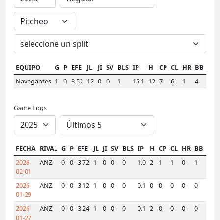
EQUIPO
G
P
EFE
JL
JI
SV
BLS
IP
H
CP
CL
HR
BB
K
Navegantes
1
0
3.52
12
0
0
1
15.1
12
7
6
1
4
11
Game Logs
FECHA
RIVAL
G
P
EFE
JL
JI
SV
BLS
IP
H
CP
CL
HR
BB
K
H
2026-
ANZ
0
0
3.72
1
0
0
0
1.0
2
1
1
0
1
1
0
02-01
2026-
ANZ
0
0
3.12
1
0
0
0
0.1
0
0
0
0
0
0
0
01-29
2026-
ANZ
0
0
3.24
1
0
0
0
0.1
2
0
0
0
0
1
0
01-27