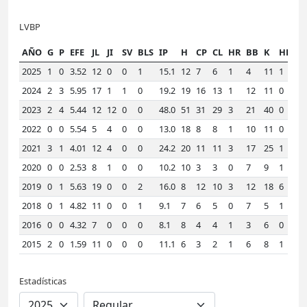
LVBP
AÑO
G
P
EFE
JL
JI
SV
BLS
IP
H
CP
CL
HR
BB
K
HLD
2025
1
0
3.52
12
0
0
1
15.1
12
7
6
1
4
11
1
1
2024
2
3
5.95
17
1
1
0
19.2
19
16
13
1
12
11
0
1
2023
2
4
5.44
12
12
0
0
48.0
51
31
29
3
21
40
0
1
2022
0
0
5.54
5
4
0
0
13.0
18
8
8
1
10
11
0
2
2021
3
1
4.01
12
4
0
0
24.2
20
11
11
3
17
25
1
1
2020
0
0
2.53
8
1
0
0
10.2
10
3
3
0
7
9
1
1
2019
0
1
5.63
19
0
0
2
16.0
8
12
10
3
12
18
6
1
2018
0
1
4.82
11
0
0
1
9.1
7
6
5
0
7
5
1
1
2016
0
0
4.32
7
0
0
0
8.1
8
4
4
1
3
6
0
1
2015
2
0
1.59
11
0
0
0
11.1
6
3
2
1
6
8
1
1
Estadísticas