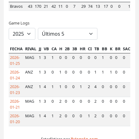
Bravos
43
170
21
42
11
0
7
29
74
13
17
0
0
1
.2
Game Logs
FECHA
RIVAL
JJ
VB
CA
H
2B
3B
HR
CI
TB
BB
K
BR
SAC
SF
2026-
MAG
1
3
1
0
0
0
0
0
0
1
0
0
0
0
01-25
2026-
ANZ
1
3
0
1
0
0
0
0
1
1
1
0
0
0
01-24
2026-
ANZ
1
4
1
1
0
0
1
2
4
0
0
0
0
0
01-23
2026-
MAG
1
3
0
2
0
0
0
0
2
0
0
0
0
0
01-21
2026-
MAG
1
4
1
2
0
0
0
1
2
0
0
0
0
0
01-20