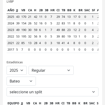
LVBP
AÑO
JJ
VB
CA
H
2B
3B
HR
CI
TB
BB
K
BR
SAC
SF
AVE
2025
43
170
21
42
11
0
7
29
74
13
17
0
0
1
.247
2024
39
154
26
52
16
0
5
22
83
11
8
0
0
1
.338
2023
49
190
30
59
6
1
7
49
88
23
12
2
0
4
.311
2022
53
195
32
56
9
0
5
39
80
19
13
1
0
3
.287
2021
22
85
13
28
4
0
3
18
41
4
8
0
0
2
.329
2017
5
7
0
0
0
0
0
0
0
0
1
0
0
0
.000
Estadísticas
EQUIPO
JJ
VB
CA
H
2B
3B
HR
CI
TB
BB
K
BR
SAC
SF
A