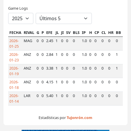
Game Logs
FECHA
RIVAL
G
P
EFE
JL
JI
SV
BLS
IP
H
CP
CL
HR
BB
K
H
2026-
MAG
0
0
2.45
1
0
0
0
1.0
0
0
0
0
0
0
1
01-25
2026-
ANZ
0
0
2.84
1
0
0
0
1.0
0
0
0
0
1
0
0
01-23
2026-
ANZ
0
0
3.38
1
0
0
0
1.0
0
0
0
0
1
1
0
01-19
2026-
ANZ
0
0
4.15
1
0
0
0
1.0
0
0
0
0
0
3
0
01-18
2026-
LAR
0
0
5.40
1
0
0
0
1.0
0
0
0
0
0
0
0
01-14
Estadísticas por
TuJonrón.com