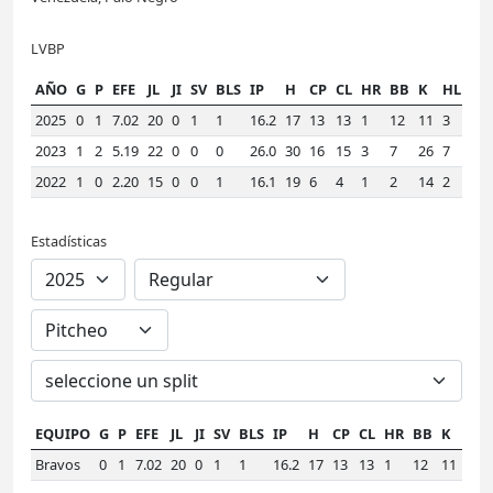
LVBP
AÑO
G
P
EFE
JL
JI
SV
BLS
IP
H
CP
CL
HR
BB
K
HLD
W
2025
0
1
7.02
20
0
1
1
16.2
17
13
13
1
12
11
3
1.
2023
1
2
5.19
22
0
0
0
26.0
30
16
15
3
7
26
7
1.
2022
1
0
2.20
15
0
0
1
16.1
19
6
4
1
2
14
2
1.
Estadísticas
EQUIPO
G
P
EFE
JL
JI
SV
BLS
IP
H
CP
CL
HR
BB
K
HL
Bravos
0
1
7.02
20
0
1
1
16.2
17
13
13
1
12
11
3