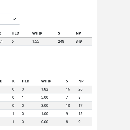
K
HLD
WHIP
S
NP
24
6
1.55
248
349
B
K
HLD
WHIP
S
NP
0
0
1.82
16
26
0
1
5.00
7
8
0
0
3.00
13
17
1
0
1.00
9
15
1
0
0.00
8
9