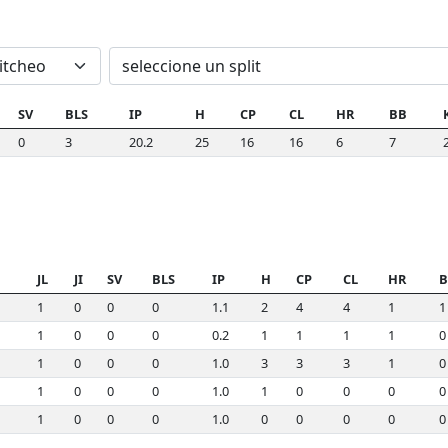
SV
BLS
IP
H
CP
CL
HR
BB
0
3
20.2
25
16
16
6
7
JL
JI
SV
BLS
IP
H
CP
CL
HR
B
1
0
0
0
1.1
2
4
4
1
1
1
0
0
0
0.2
1
1
1
1
0
1
0
0
0
1.0
3
3
3
1
0
1
0
0
0
1.0
1
0
0
0
0
1
0
0
0
1.0
0
0
0
0
0