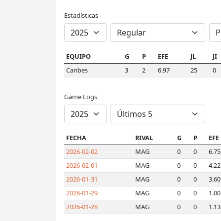
Estadísticas
EQUIPO
G
P
EFE
JL
JI
Caribes
3
2
6.97
25
0
Game Logs
FECHA
RIVAL
G
P
EFE
2026-02-02
MAG
0
0
6.75
2026-02-01
MAG
0
0
4.22
2026-01-31
MAG
0
0
3.60
2026-01-29
MAG
0
0
1.00
2026-01-28
MAG
0
0
1.13