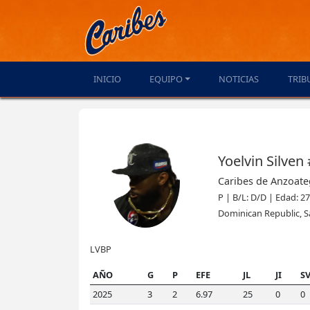
INICIO
EQUIPO
NOTICIAS
TRIB
Yoelvin Silven
Caribes de Anzoate
P | B/L: D/D | Edad: 27
Dominican Republic, 
LVBP
AÑO
G
P
EFE
JL
JI
S
2025
3
2
6.97
25
0
0