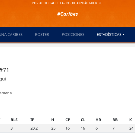
PORTAL OFICIAL DE CARIBES DE ANZOÁTEGUI B.B.C.
#Caribes
UNA CARIBES
ROSTER
POSICIONES
ESTADÍSTICAS
 #71
gui
Samana
V
BLS
IP
H
CP
CL
HR
BB
K
3
20.2
25
16
16
6
7
24