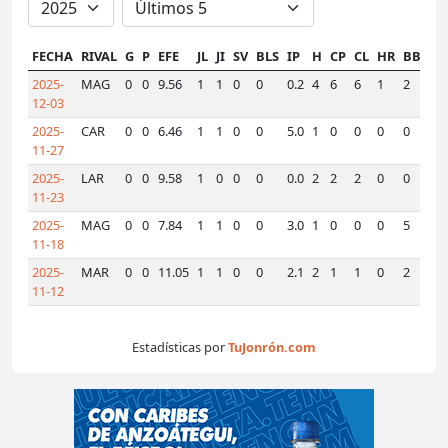
FECHA
RIVAL
G
P
EFE
JL
JI
SV
BLS
IP
H
CP
CL
HR
BB
K
2025-
MAG
0
0
9.56
1
1
0
0
0.2
4
6
6
1
2
1
12-03
2025-
CAR
0
0
6.46
1
1
0
0
5.0
1
0
0
0
0
3
11-27
2025-
LAR
0
0
9.58
1
0
0
0
0.0
2
2
2
0
0
1
11-23
2025-
MAG
0
0
7.84
1
1
0
0
3.0
1
0
0
0
5
1
11-18
2025-
MAR
0
0
11.05
1
1
0
0
2.1
2
1
1
0
2
1
11-12
Estadísticas por
TuJonrón.com