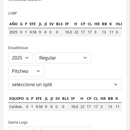
LVBP
AÑO
G
P
EFE
JL
JI
SV
BLS
IP
H
CP
CL
HR
BB
K
HLD
W
2025
0
1
9.56
9
8
0
0
16.0
22
17
17
3
13
11
0
2.
Estadísticas
EQUIPO
G
P
EFE
JL
JI
SV
BLS
IP
H
CP
CL
HR
BB
K
HLD
Caribes
0
1
9.56
9
8
0
0
16.0
22
17
17
3
13
11
0
Game Logs