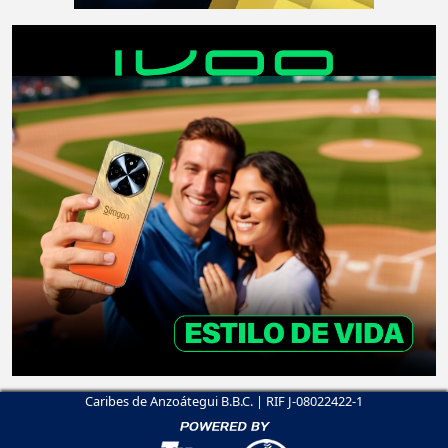
Caribes de Anzoátegui B.B.C. | RIF J-08022422-1