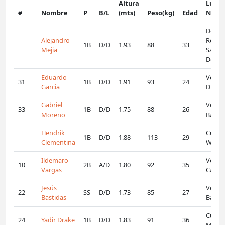
Altura
Lugar
#
Nombre
P
B/L
(mts)
Peso(kg)
Edad
Nacim
Domin
Alejandro
Republ
1B
D/D
1.93
88
33
Mejia
Santo
Domi
Eduardo
Venez
31
1B
D/D
1.91
93
24
Garcia
Duaca
Gabriel
Venez
33
1B
D/D
1.75
88
26
Moreno
Barqu
Hendrik
Curac
1B
D/D
1.88
113
29
Clementina
Wille
Ildemaro
Venez
10
2B
A/D
1.80
92
35
Vargas
Caripi
Jesús
Venez
22
SS
D/D
1.73
85
27
Bastidas
Barqu
Cuba,
24
Yadir Drake
1B
D/D
1.83
91
36