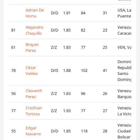
Adrian De
USA, La
D/D
1.91
84
31
Horta
Puente
Alejandro
Venezuela,
81
D/D
1.85
82
23
Chiquillo
Caracas
Brayan
61
Z/Z
1.83
77
25
VEN, Valenc
Perez
Dominican
César
Republic,
78
D/D
1.88
102
41
Valdez
Santo
Domingo
Cleiverth
Venezuela,
56
Z/Z
1.83
96
26
Perez
Barquisime
Cristhian
Venezuela,
77
Z/Z
1.93
77
27
Tortosa
La Victoria
Venezuela,
Edgar
55
D/D
1.85
118
28
Ciudad
Navarro
Bolivar