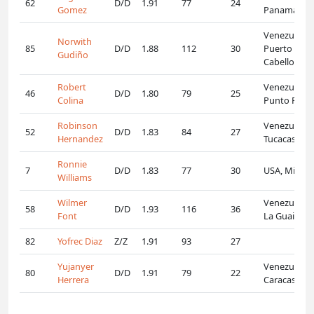
62
D/D
1.91
77
24
Gomez
Panama Cit
Venezuela,
Norwith
85
D/D
1.88
112
30
Puerto
Gudiño
Cabello
Robert
Venezuela,
46
D/D
1.80
79
25
Colina
Punto Fijo
Robinson
Venezuela,
52
D/D
1.83
84
27
Hernandez
Tucacas
Ronnie
7
D/D
1.83
77
30
USA, Miami
Williams
Wilmer
Venezuela,
58
D/D
1.93
116
36
Font
La Guaira
82
Yofrec Diaz
Z/Z
1.91
93
27
Yujanyer
Venezuela,
80
D/D
1.91
79
22
Herrera
Caracas