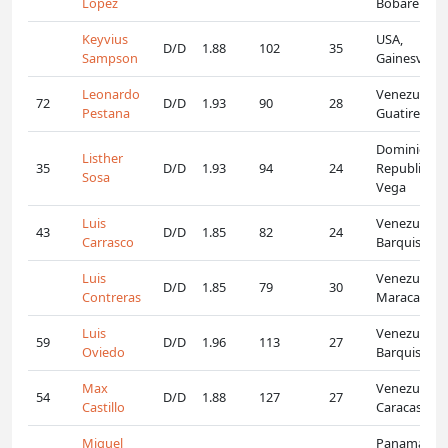
Lopez
Bobare
Keyvius
USA,
D/D
1.88
102
35
Sampson
Gainesville
Leonardo
Venezuela,
72
D/D
1.93
90
28
Pestana
Guatire
Dominican
Listher
35
D/D
1.93
94
24
Republic, La
Sosa
Vega
Luis
Venezuela,
43
D/D
1.85
82
24
Carrasco
Barquisime
Luis
Venezuela,
D/D
1.85
79
30
Contreras
Maracaibo
Luis
Venezuela,
59
D/D
1.96
113
27
Oviedo
Barquisime
Max
Venezuela,
54
D/D
1.88
127
27
Castillo
Caracas
Miguel
Panama,