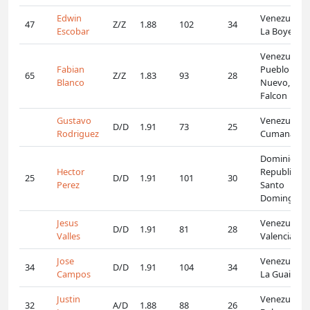
Edwin
Venezuela,
47
Z/Z
1.88
102
34
Escobar
La Boyera
Venezuela,
Fabian
Pueblo
65
Z/Z
1.83
93
28
Blanco
Nuevo, Edo.
Falcon
Gustavo
Venezuela,
D/D
1.91
73
25
Rodriguez
Cumana
Dominican
Hector
Republic,
25
D/D
1.91
101
30
Perez
Santo
Domingo
Jesus
Venezuela,
D/D
1.91
81
28
Valles
Valencia
Jose
Venezuela,
34
D/D
1.91
104
34
Campos
La Guaira
Justin
Venezuela,
32
A/D
1.88
88
26