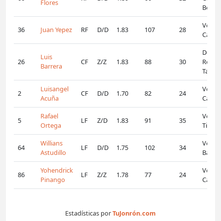
Flores
Boliva
Venez
36
Juan Yepez
RF
D/D
1.83
107
28
Carac
Domin
Luis
26
CF
Z/Z
1.83
88
30
Republ
Barrera
Tambo
Luisangel
Venez
2
CF
D/D
1.70
82
24
Acuña
Carac
Rafael
Venezu
5
LF
Z/D
1.83
91
35
Ortega
Tigre
Willians
Venez
64
LF
D/D
1.75
102
34
Astudillo
Barce
Yohendrick
Venez
86
LF
Z/Z
1.78
77
24
Pinango
Caror
Estadísticas por
TuJonrón.com