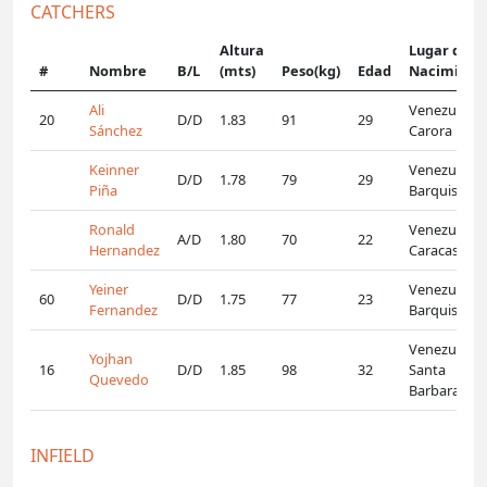
CATCHERS
Altura
Lugar de
#
Nombre
B/L
(mts)
Peso(kg)
Edad
Nacimient
Ali
Venezuela,
20
D/D
1.83
91
29
Sánchez
Carora
Keinner
Venezuela,
D/D
1.78
79
29
Piña
Barquisime
Ronald
Venezuela,
A/D
1.80
70
22
Hernandez
Caracas
Yeiner
Venezuela,
60
D/D
1.75
77
23
Fernandez
Barquisime
Venezuela,
Yojhan
16
D/D
1.85
98
32
Santa
Quevedo
Barbara
INFIELD