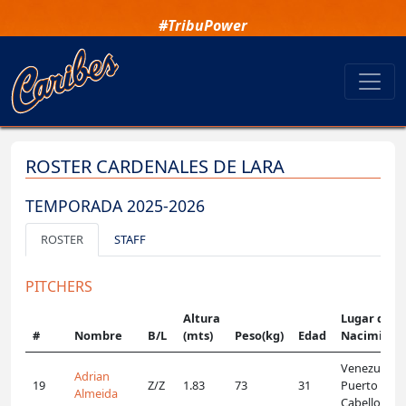
#TribuPower
ROSTER CARDENALES DE LARA
TEMPORADA 2025-2026
ROSTER
STAFF
PITCHERS
Altura
Lugar de
#
Nombre
B/L
(mts)
Peso(kg)
Edad
Nacimient
Venezuela,
Adrian
19
Z/Z
1.83
73
31
Puerto
Almeida
Cabello